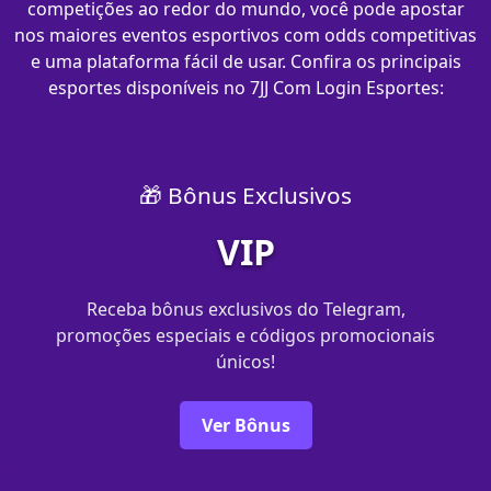
competições ao redor do mundo, você pode apostar
nos maiores eventos esportivos com odds competitivas
e uma plataforma fácil de usar. Confira os principais
esportes disponíveis no 7JJ Com Login Esportes:
🎁 Bônus Exclusivos
VIP
Receba bônus exclusivos do Telegram,
promoções especiais e códigos promocionais
únicos!
Ver Bônus