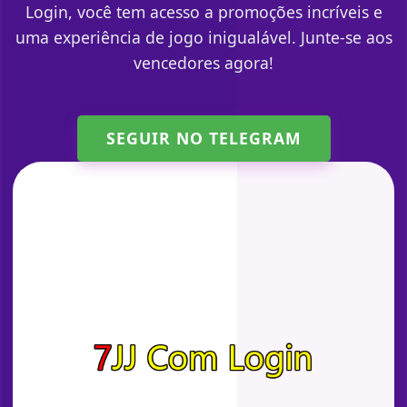
Login, você tem acesso a promoções incríveis e
uma experiência de jogo inigualável. Junte-se aos
vencedores agora!
SEGUIR NO TELEGRAM