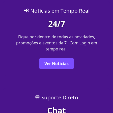
📢 Notícias em Tempo Real
24/7
Fique por dentro de todas as novidades,
promoções e eventos da 7JJ Com Login em
tempo real!
Ver Notícias
💬 Suporte Direto
Chat