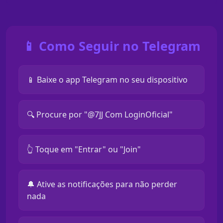
📱 Como Seguir no Telegram
📱 Baixe o app Telegram no seu dispositivo
🔍 Procure por "@7JJ Com LoginOficial"
👆 Toque em "Entrar" ou "Join"
🔔 Ative as notificações para não perder
nada