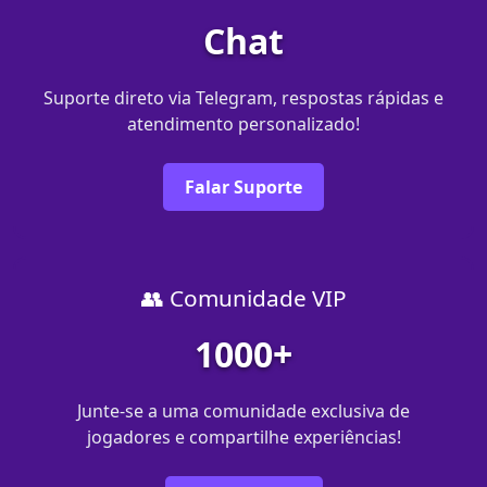
Chat
Suporte direto via Telegram, respostas rápidas e
atendimento personalizado!
Falar Suporte
👥 Comunidade VIP
1000+
Junte-se a uma comunidade exclusiva de
jogadores e compartilhe experiências!