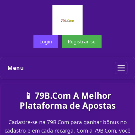
Login
Registrar-se
Menu
📱 79B.Com A Melhor
Plataforma de Apostas
Cadastre-se na 79B.Com para ganhar bônus no
cadastro e em cada recarga. Com a 79B.Com, você