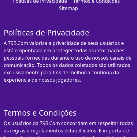
Políticas de Privacidade
Termos e Condições
Sitemap
Políticas de Privacidade
A 79B.Com valoriza a privacidade de seus usuários e
está empenhada em proteger todas as informações
pessoais fornecidas durante o uso de nossos canais de
comunicação. Todos os dados coletados são utilizados
exclusivamente para fins de melhoria contínua da
experiência de nossos jogadores.
Termos e Condições
Os usuários da 79B.Com concordam em respeitar todas
as regras e regulamentos estabelecidos. É importante