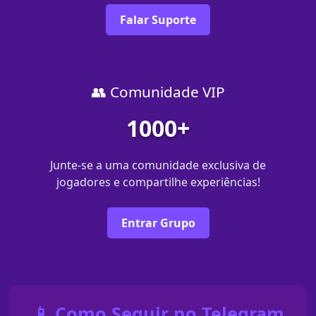
Falar Suporte
👥 Comunidade VIP
1000+
Junte-se a uma comunidade exclusiva de
jogadores e compartilhe experiências!
Entrar Grupo
📱 Como Seguir no Telegram