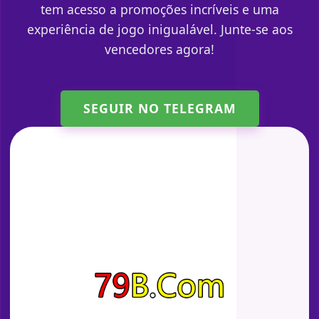
tem acesso a promoções incríveis e uma
experiência de jogo inigualável. Junte-se aos
vencedores agora!
SEGUIR NO TELEGRAM