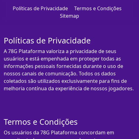
Políticas de Privacidade
Termos e Condições
Sitemap
Políticas de Privacidade
A 78G Plataforma valoriza a privacidade de seus
usuários e está empenhada em proteger todas as
informações pessoais fornecidas durante o uso de
nossos canais de comunicação. Todos os dados
coletados são utilizados exclusivamente para fins de
melhoria contínua da experiência de nossos jogadores.
Termos e Condições
Os usuários da 78G Plataforma concordam em