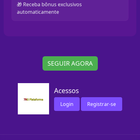
🎁 Receba bônus exclusivos
automaticamente
SEGUIR AGORA
Acessos
Login
Registrar-se