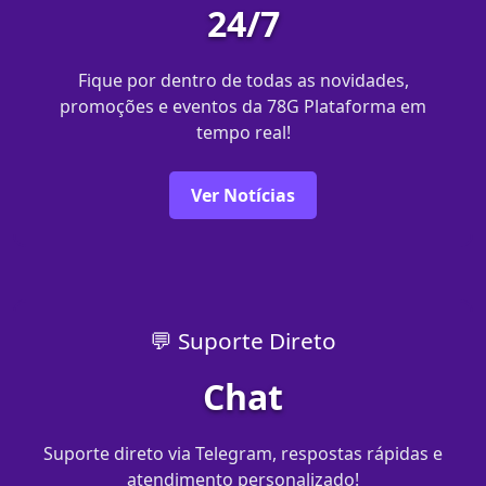
24/7
Fique por dentro de todas as novidades,
promoções e eventos da 78G Plataforma em
tempo real!
Ver Notícias
💬 Suporte Direto
Chat
Suporte direto via Telegram, respostas rápidas e
atendimento personalizado!