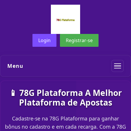
Login
Registrar-se
Menu
📱 78G Plataforma A Melhor
Plataforma de Apostas
Cadastre-se na 78G Plataforma para ganhar
bônus no cadastro e em cada recarga. Com a 78G