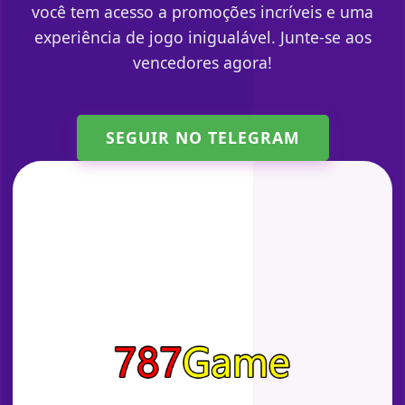
você tem acesso a promoções incríveis e uma
experiência de jogo inigualável. Junte-se aos
vencedores agora!
SEGUIR NO TELEGRAM