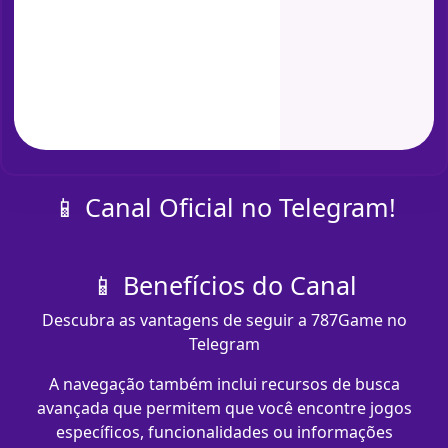
📱 Canal Oficial no Telegram!
📱 Benefícios do Canal
Descubra as vantagens de seguir a 787Game no
Telegram
A navegação também inclui recursos de busca
avançada que permitem que você encontre jogos
específicos, funcionalidades ou informações