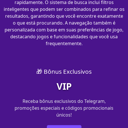
rapidamente. O sistema de busca inclui filtros
inteligentes que podem ser combinados para refinar os
resultados, garantindo que você encontre exatamente
o que está procurando. A navegação também é
personalizada com base em suas preferências de jogo,
destacando jogos e funcionalidades que você usa
frequentemente.
🎁 Bônus Exclusivos
VIP
Receba bônus exclusivos do Telegram,
promoções especiais e códigos promocionais
únicos!