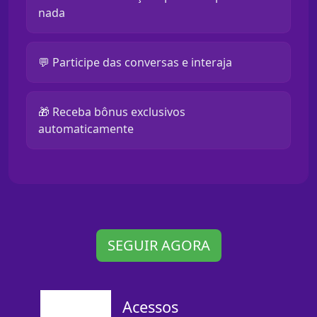
nada
💬 Participe das conversas e interaja
🎁 Receba bônus exclusivos
automaticamente
SEGUIR AGORA
Acessos