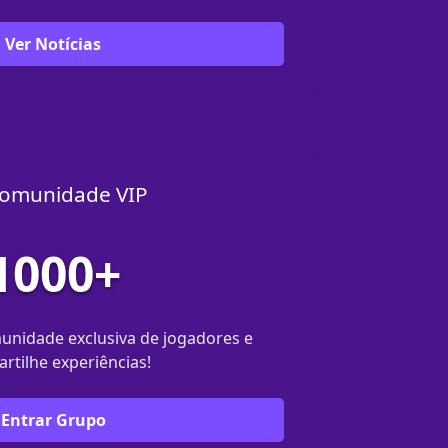
Ver Notícias
Comunidade VIP
1000+
unidade exclusiva de jogadores e
rtilhe experiências!
Entrar Grupo