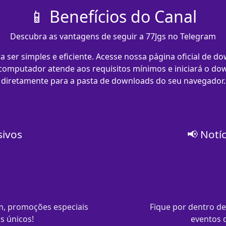
📱 Benefícios do Canal
Descubra as vantagens de seguir a 77Jgs no Telegram
a ser simples e eficiente. Acesse nossa página oficial de 
computador atende aos requisitos mínimos e iniciará o dow
diretamente para a pasta de downloads do seu navegador.
sivos
📢 Notí
m, promoções especiais
Fique por dentro d
s únicos!
eventos 