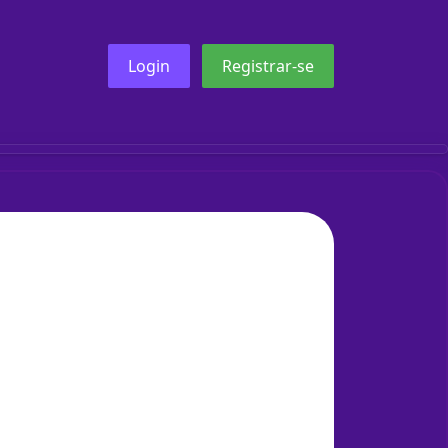
Login
Registrar-se