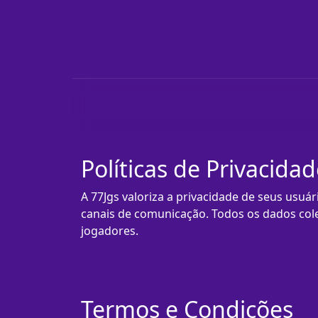
Políticas de Privacida
A 77Jgs valoriza a privacidade de seus usu
canais de comunicação. Todos os dados cole
jogadores.
Termos e Condições