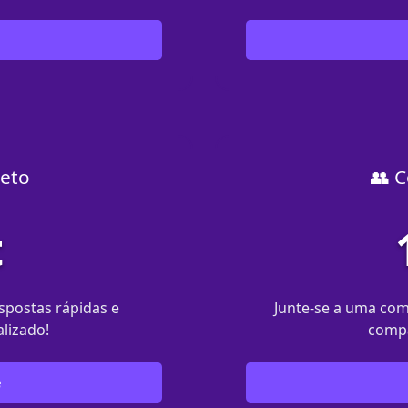
reto
👥 
t
espostas rápidas e
Junte-se a uma com
lizado!
compa
e