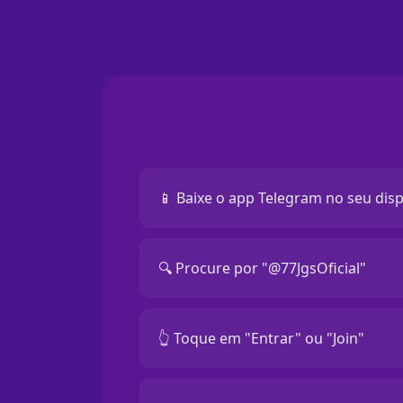
📱 Baixe o app Telegram no seu disp
🔍 Procure por "@77JgsOficial"
👆 Toque em "Entrar" ou "Join"