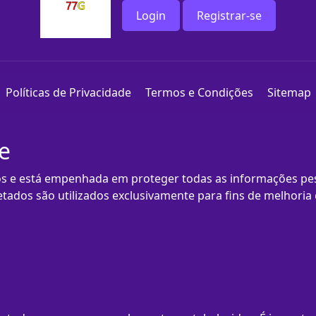
Login
Registrar-se
Políticas de Privacidade
Termos e Condições
Sitemap
de
ios e está empenhada em proteger todas as informações pe
tados são utilizados exclusivamente para fins de melhoria