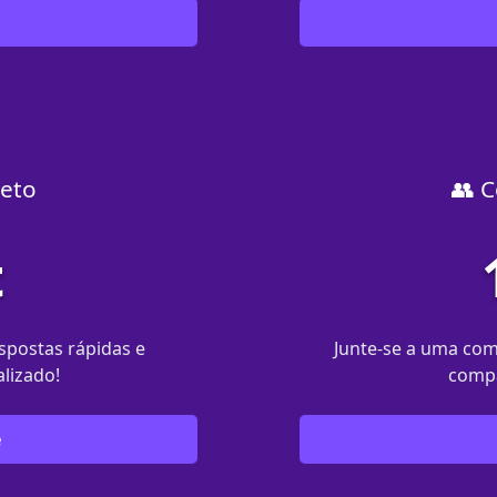
reto
👥 
t
espostas rápidas e
Junte-se a uma com
lizado!
compa
e