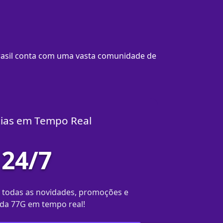
rasil conta com uma vasta comunidade de
cias em Tempo Real
24/7
e todas as novidades, promoções e
 da 77G em tempo real!