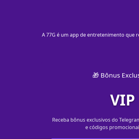
A 77G é um app de entretenimento que r
🎁 Bônus Exclu
VIP
Receba bônus exclusivos do Telegra
e códigos promocionai