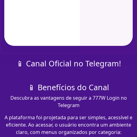
📱 Canal Oficial no Telegram!
📱 Benefícios do Canal
Descubra as vantagens de seguir a 777W Login no
Telegram
A plataforma foi projetada para ser simples, acessível e
eficiente. Ao acessar, o usuário encontra um ambiente
claro, com menus organizados por categoria: