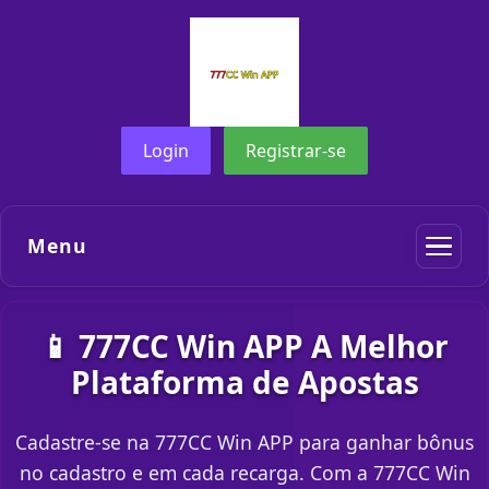
Login
Registrar-se
Menu
📱 777CC Win APP A Melhor
Plataforma de Apostas
Cadastre-se na 777CC Win APP para ganhar bônus
no cadastro e em cada recarga. Com a 777CC Win