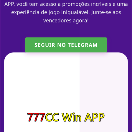
APP, você tem acesso a promoções incríveis e uma
experiência de jogo inigualável. Junte-se aos
vencedores agora!
SEGUIR NO TELEGRAM