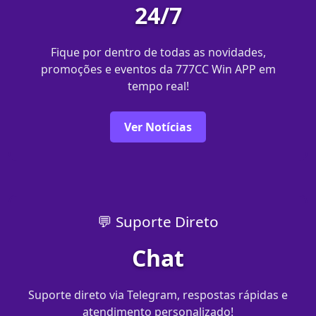
24/7
Fique por dentro de todas as novidades,
promoções e eventos da 777CC Win APP em
tempo real!
Ver Notícias
💬 Suporte Direto
Chat
Suporte direto via Telegram, respostas rápidas e
atendimento personalizado!