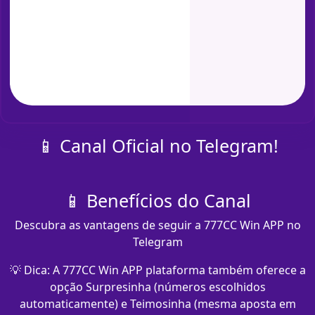
📱 Canal Oficial no Telegram!
📱 Benefícios do Canal
Descubra as vantagens de seguir a 777CC Win APP no
Telegram
💡 Dica: A 777CC Win APP plataforma também oferece a
opção Surpresinha (números escolhidos
automaticamente) e Teimosinha (mesma aposta em