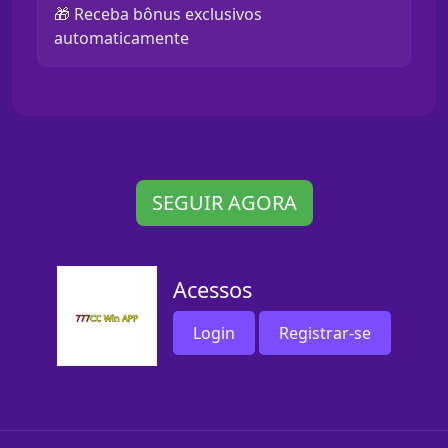
🎁 Receba bônus exclusivos
automaticamente
SEGUIR AGORA
Acessos
Login
Registrar-se