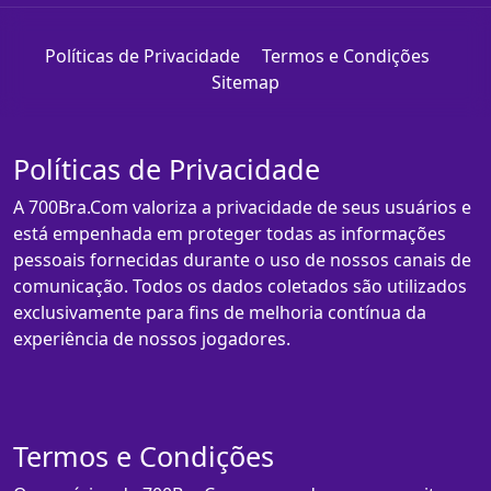
Políticas de Privacidade
Termos e Condições
Sitemap
Políticas de Privacidade
A 700Bra.Com valoriza a privacidade de seus usuários e
está empenhada em proteger todas as informações
pessoais fornecidas durante o uso de nossos canais de
comunicação. Todos os dados coletados são utilizados
exclusivamente para fins de melhoria contínua da
experiência de nossos jogadores.
Termos e Condições