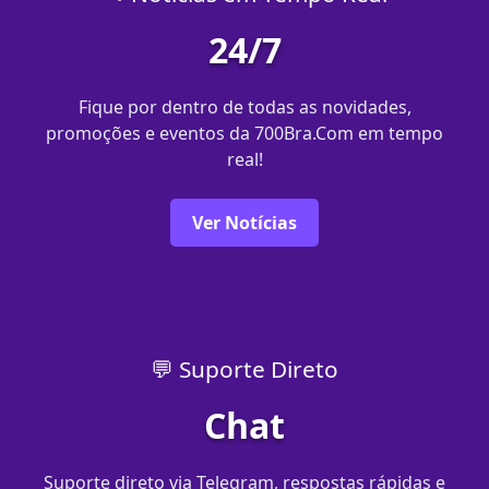
24/7
Fique por dentro de todas as novidades,
promoções e eventos da 700Bra.Com em tempo
real!
Ver Notícias
💬 Suporte Direto
Chat
Suporte direto via Telegram, respostas rápidas e