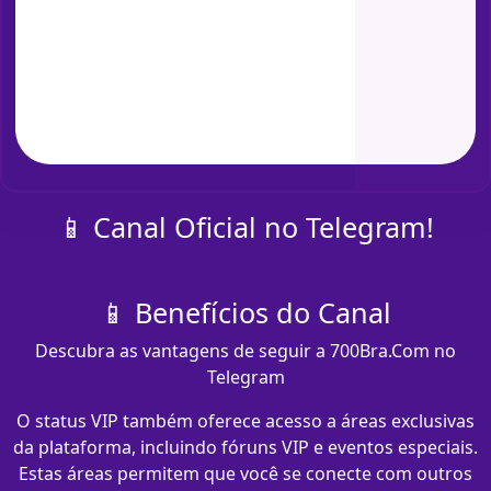
📱 Canal Oficial no Telegram!
📱 Benefícios do Canal
Descubra as vantagens de seguir a 700Bra.Com no
Telegram
O status VIP também oferece acesso a áreas exclusivas
da plataforma, incluindo fóruns VIP e eventos especiais.
Estas áreas permitem que você se conecte com outros