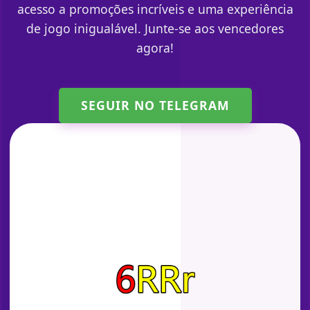
acesso a promoções incríveis e uma experiência
de jogo inigualável. Junte-se aos vencedores
agora!
SEGUIR NO TELEGRAM