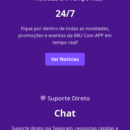
24/7
Fique por dentro de todas as novidades,
promoções e eventos da 68U Com APP em
tempo real!
Ver Notícias
💬 Suporte Direto
Chat
Suporte direto via Telegram, respostas rápidas e