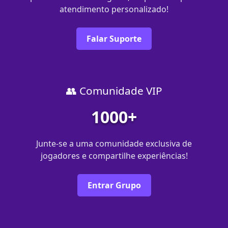
atendimento personalizado!
Falar Suporte
👥 Comunidade VIP
1000+
Junte-se a uma comunidade exclusiva de
jogadores e compartilhe experiências!
Entrar Grupo