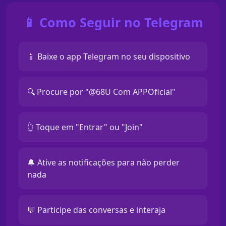
📱 Como Seguir no Telegram
📱 Baixe o app Telegram no seu dispositivo
🔍 Procure por "@68U Com APPOficial"
👆 Toque em "Entrar" ou "Join"
🔔 Ative as notificações para não perder
nada
💬 Participe das conversas e interaja