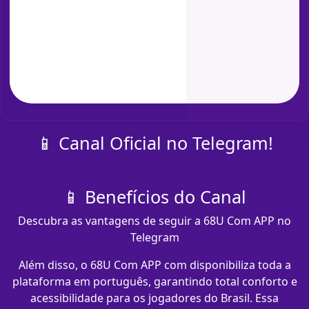
📱 Canal Oficial no Telegram!
📱 Benefícios do Canal
Descubra as vantagens de seguir a 68U Com APP no
Telegram
Além disso, o 68U Com APP com​ disponibiliza toda a
plataforma em português, garantindo total conforto e
acessibilidade para os jogadores do Brasil. Essa