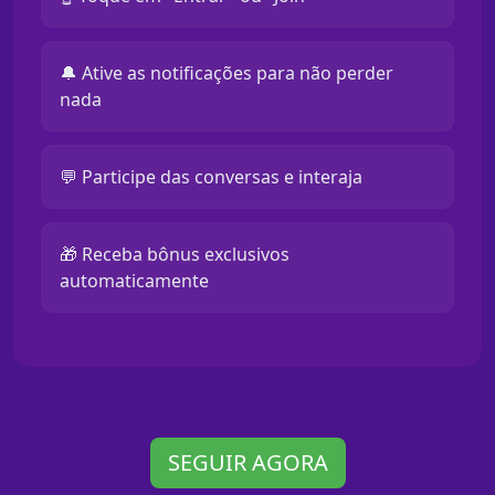
🔔 Ative as notificações para não perder
nada
💬 Participe das conversas e interaja
🎁 Receba bônus exclusivos
automaticamente
SEGUIR AGORA