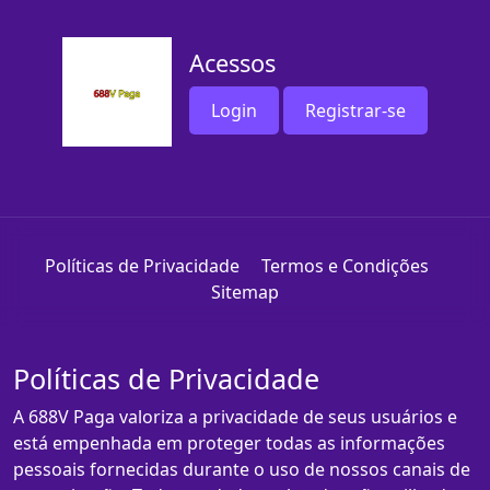
Acessos
Login
Registrar-se
Políticas de Privacidade
Termos e Condições
Sitemap
Políticas de Privacidade
A 688V Paga valoriza a privacidade de seus usuários e
está empenhada em proteger todas as informações
pessoais fornecidas durante o uso de nossos canais de