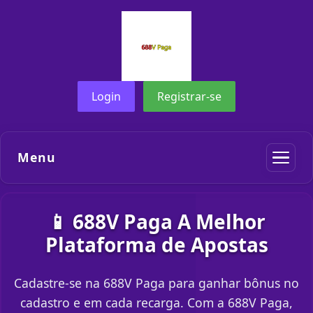
Login
Registrar-se
Menu
📱 688V Paga A Melhor
Plataforma de Apostas
Cadastre-se na 688V Paga para ganhar bônus no
cadastro e em cada recarga. Com a 688V Paga,