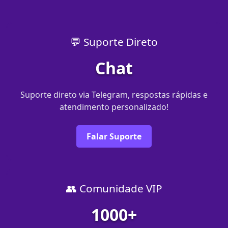
💬 Suporte Direto
Chat
Suporte direto via Telegram, respostas rápidas e
atendimento personalizado!
Falar Suporte
👥 Comunidade VIP
1000+