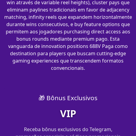
win através de variable reel heights), cluster pays que
eliminam paylines tradicionais em favor de adjacency
matching, infinity reels que expandem horizontalmente
durante wins consecutivos, e buy feature options que
permitem aos jogadores purchasing direct access aos
bonus rounds mediante premium pago. Esta
vanguarda de innovation positions 688V Paga como
destination para players que buscam cutting-edge
gaming experiences que transcendem formatos
convencionais.
🎁 Bônus Exclusivos
VIP
Receba bônus exclusivos do Telegram,