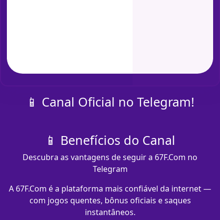
📱 Canal Oficial no Telegram!
📱 Benefícios do Canal
Descubra as vantagens de seguir a 67F.Com no
Telegram
A 67F.Com é a plataforma mais confiável da internet —
com jogos quentes, bônus oficiais e saques
instantâneos.