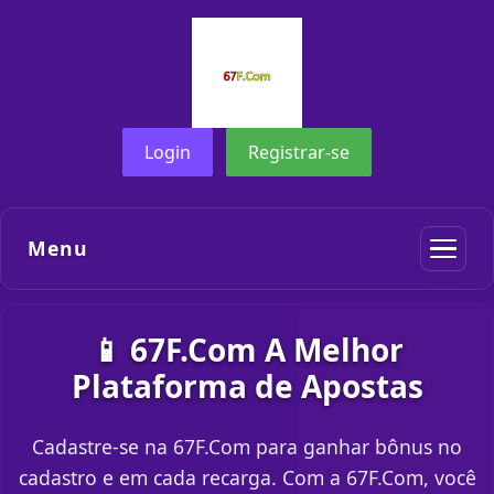
Login
Registrar-se
Menu
📱 67F.Com A Melhor
Plataforma de Apostas
Cadastre-se na 67F.Com para ganhar bônus no
cadastro e em cada recarga. Com a 67F.Com, você