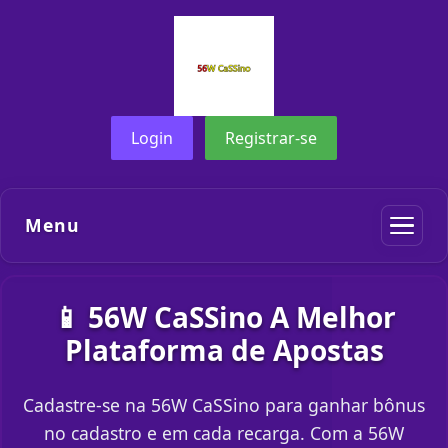
Login
Registrar-se
Menu
📱 56W CaSSino A Melhor
Plataforma de Apostas
Cadastre-se na 56W CaSSino para ganhar bônus
no cadastro e em cada recarga. Com a 56W