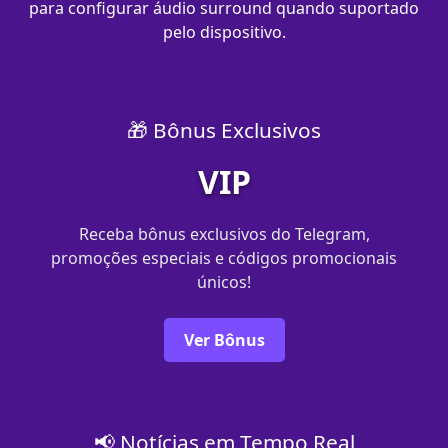
para configurar áudio surround quando suportado
pelo dispositivo.
🎁 Bônus Exclusivos
VIP
Receba bônus exclusivos do Telegram,
promoções especiais e códigos promocionais
únicos!
Ver Bônus
📢 Notícias em Tempo Real