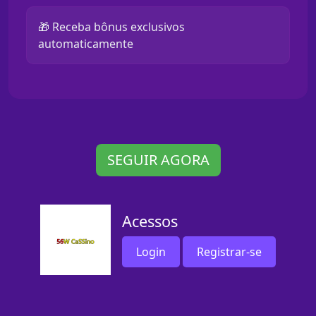
🎁 Receba bônus exclusivos
automaticamente
SEGUIR AGORA
Acessos
Login
Registrar-se