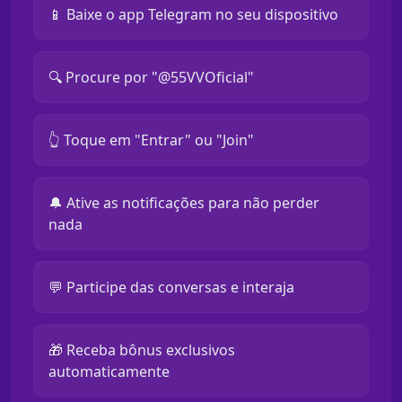
📱 Baixe o app Telegram no seu dispositivo
🔍 Procure por "@55VVOficial"
👆 Toque em "Entrar" ou "Join"
🔔 Ative as notificações para não perder
nada
💬 Participe das conversas e interaja
🎁 Receba bônus exclusivos
automaticamente