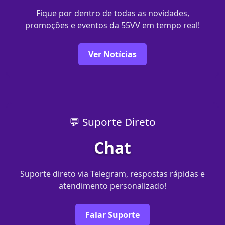
Fique por dentro de todas as novidades,
promoções e eventos da 55VV em tempo real!
Ver Notícias
💬 Suporte Direto
Chat
Suporte direto via Telegram, respostas rápidas e
atendimento personalizado!
Falar Suporte