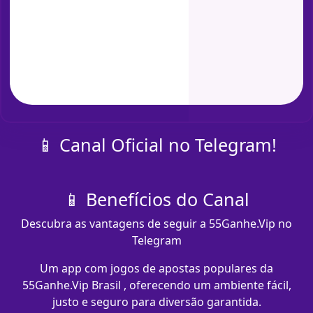
📱 Canal Oficial no Telegram!
📱 Benefícios do Canal
Descubra as vantagens de seguir a 55Ganhe.Vip no
Telegram
Um app com jogos de apostas populares da
55Ganhe.Vip Brasil , oferecendo um ambiente fácil,
justo e seguro para diversão garantida.