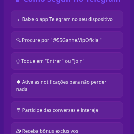
📱 Baixe o app Telegram no seu dispositivo
🔍 Procure por "@55Ganhe.VipOficial"
👆 Toque em "Entrar" ou "Join"
🔔 Ative as notificações para não perder
nada
💬 Participe das conversas e interaja
🎁 Receba bônus exclusivos