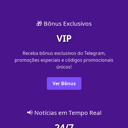
🎁 Bônus Exclusivos
VIP
Receba bônus exclusivos do Telegram,
promoções especiais e códigos promocionais
únicos!
Ver Bônus
📢 Notícias em Tempo Real
24/7