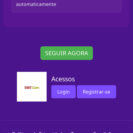
automaticamente
SEGUIR AGORA
Acessos
Login
Registrar-se