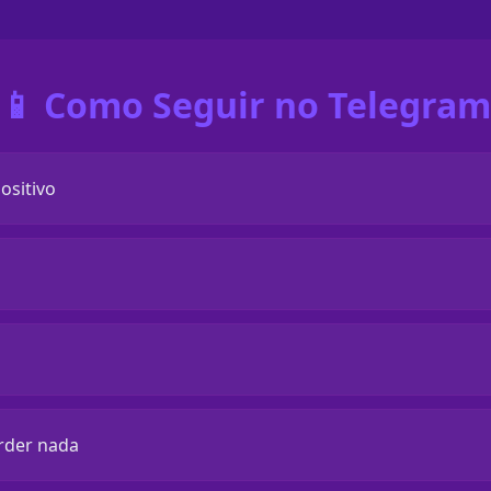
📱 Como Seguir no Telegram
ositivo
erder nada