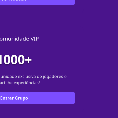
Comunidade VIP
1000+
unidade exclusiva de jogadores e
rtilhe experiências!
Entrar Grupo