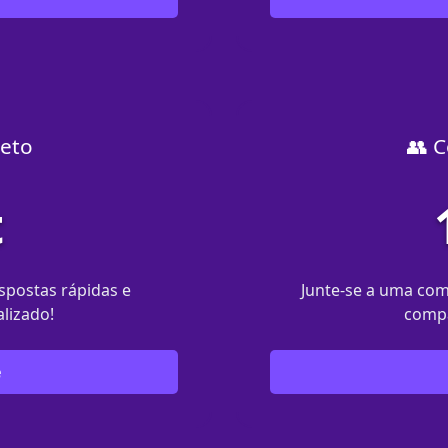
reto
👥 
t
espostas rápidas e
Junte-se a uma com
lizado!
compa
e