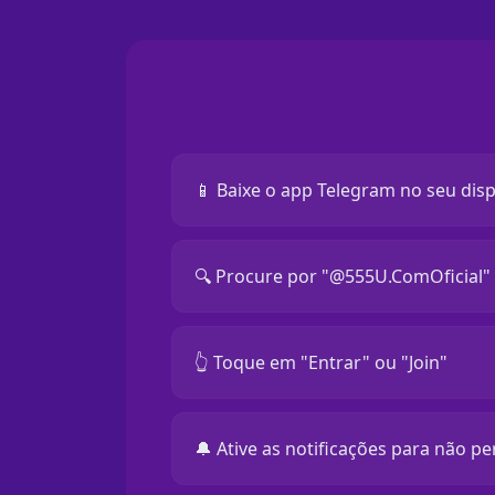
📱 Baixe o app Telegram no seu disp
🔍 Procure por "@555U.ComOficial"
👆 Toque em "Entrar" ou "Join"
🔔 Ative as notificações para não p