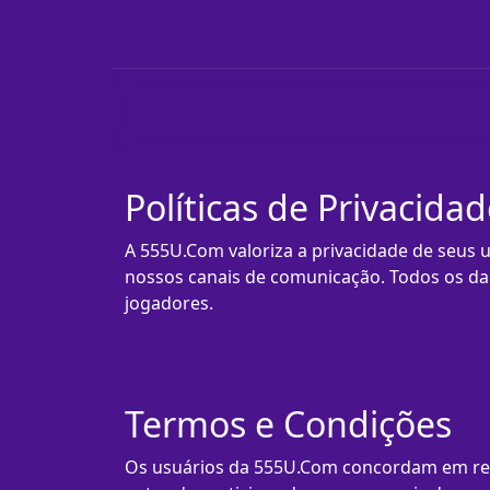
Políticas de Privacida
A 555U.Com valoriza a privacidade de seus
nossos canais de comunicação. Todos os dad
jogadores.
Termos e Condições
Os usuários da 555U.Com concordam em resp