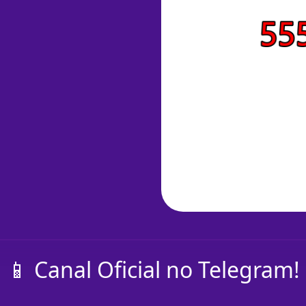
📱 Canal Oficial no Telegram!