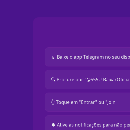
📱 Baixe o app Telegram no seu disp
🔍 Procure por "@555U BaixarOficia
👆 Toque em "Entrar" ou "Join"
🔔 Ative as notificações para não p