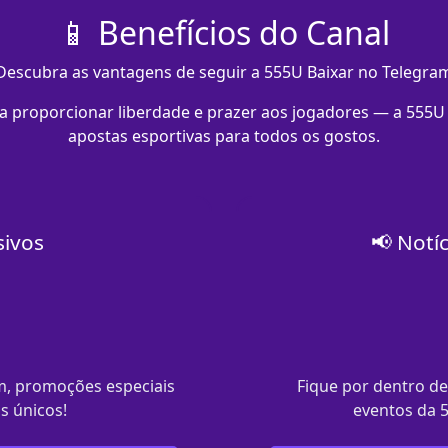
📱 Benefícios do Canal
Descubra as vantagens de seguir a 555U Baixar no Telegra
 proporcionar liberdade e prazer aos jogadores — a 555U Bai
apostas esportivas para todos os gostos.
sivos
📢 Notí
m, promoções especiais
Fique por dentro d
s únicos!
eventos da 