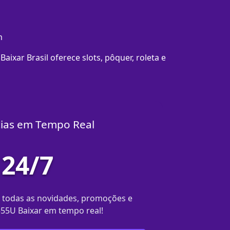
m
xar Brasil oferece slots, pôquer, roleta e
cias em Tempo Real
24/7
e todas as novidades, promoções e
555U Baixar em tempo real!