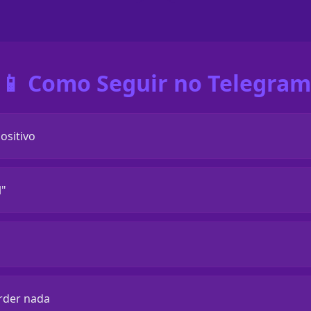
📱 Como Seguir no Telegram
ositivo
l"
erder nada