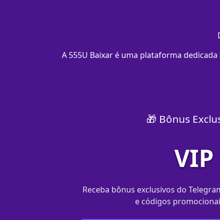
A 555U Baixar é uma plataforma dedicada a
🎁 Bônus Exclu
VIP
Receba bônus exclusivos do Telegra
e códigos promocionai