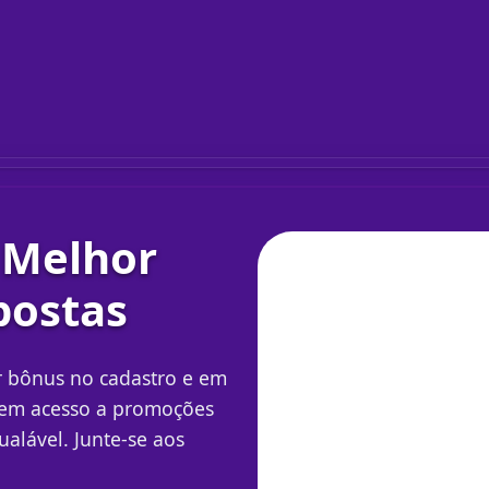
 Melhor
postas
r bônus no cadastro e em
 tem acesso a promoções
ualável. Junte-se aos