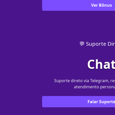
Ver Bônus
💬 Suporte Di
Cha
Suporte direto via Telegram, r
atendimento persona
Falar Suport