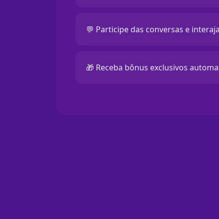
💬 Participe das conversas e interaj
🎁 Receba bônus exclusivos autom