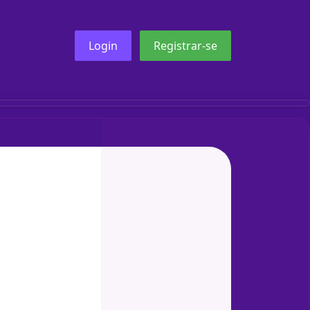
Login
Registrar-se