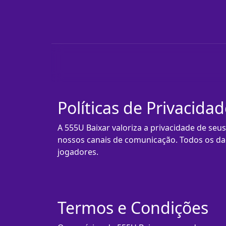
Políticas de Privacida
A 555U Baixar valoriza a privacidade de se
nossos canais de comunicação. Todos os dad
jogadores.
Termos e Condições