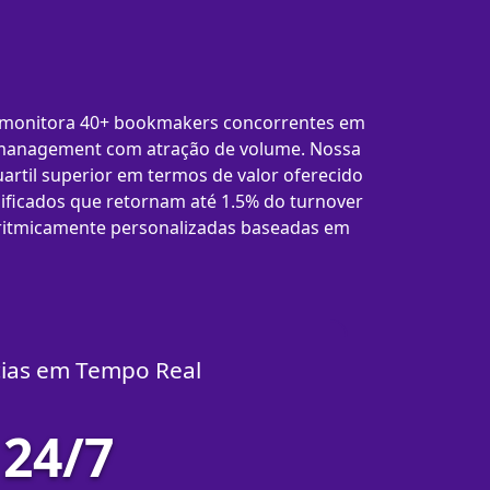
e monitora 40+ bookmakers concorrentes em
k management com atração de volume. Nossa
rtil superior em termos de valor oferecido
ficados que retornam até 1.5% do turnover
ritmicamente personalizadas baseadas em
cias em Tempo Real
24/7