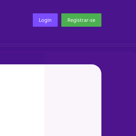
Login
Registrar-se