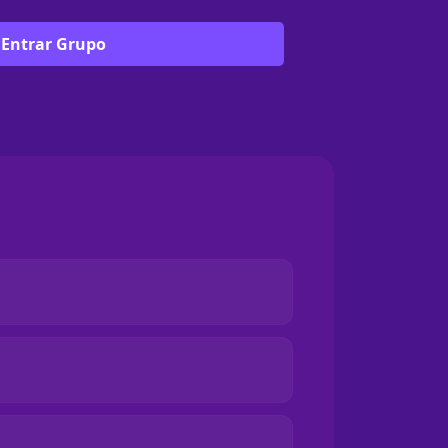
Entrar Grupo