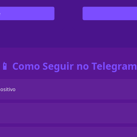
e
📱 Como Seguir no Telegram
ositivo