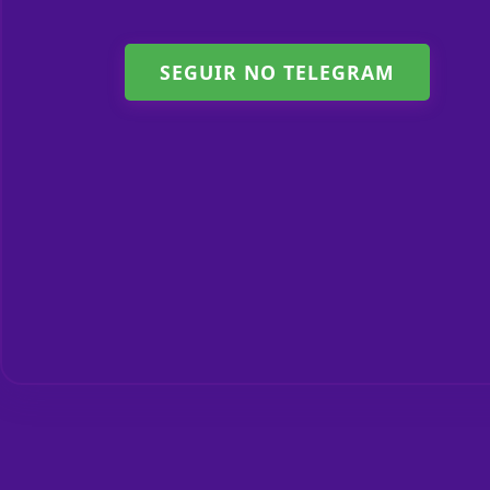
SEGUIR NO TELEGRAM