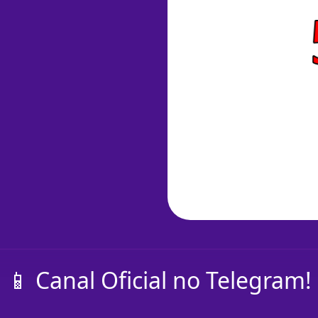
📱 Canal Oficial no Telegram!