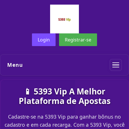
Login
Registrar-se
Menu
📱 5393 Vip A Melhor
Plataforma de Apostas
Cadastre-se na 5393 Vip para ganhar bônus no
cadastro e em cada recarga. Com a 5393 Vip, você