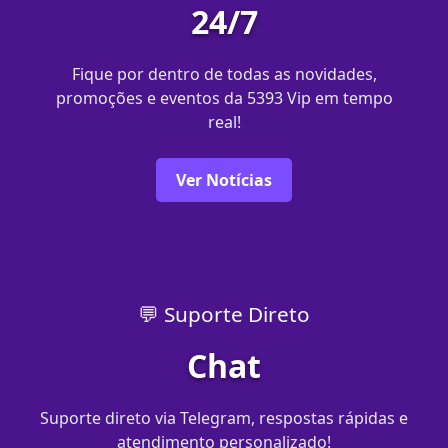
24/7
Fique por dentro de todas as novidades,
promoções e eventos da 5393 Vip em tempo
real!
Ver Notícias
💬 Suporte Direto
Chat
Suporte direto via Telegram, respostas rápidas e
atendimento personalizado!