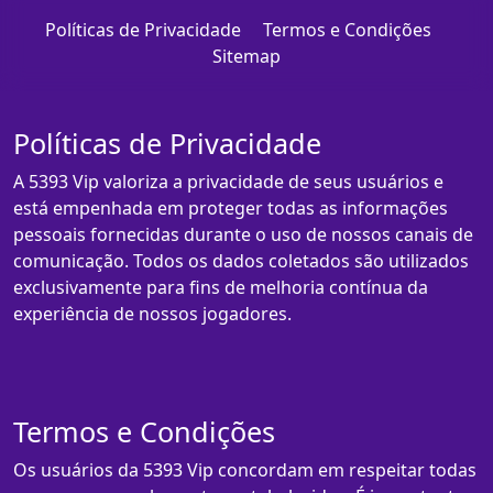
Políticas de Privacidade
Termos e Condições
Sitemap
Políticas de Privacidade
A 5393 Vip valoriza a privacidade de seus usuários e
está empenhada em proteger todas as informações
pessoais fornecidas durante o uso de nossos canais de
comunicação. Todos os dados coletados são utilizados
exclusivamente para fins de melhoria contínua da
experiência de nossos jogadores.
Termos e Condições
Os usuários da 5393 Vip concordam em respeitar todas