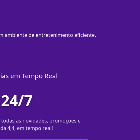
m ambiente de entretenimento eficiente,
cias em Tempo Real
24/7
e todas as novidades, promoções e
da 4J4J em tempo real!