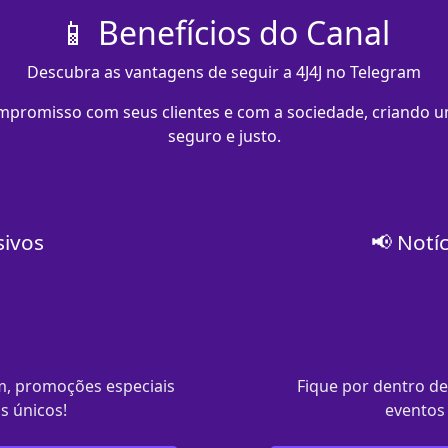
📱 Benefícios do Canal
Descubra as vantagens de seguir a 4J4J no Telegram
mpromisso com seus clientes e com a sociedade, criando u
seguro e justo.
sivos
📢 Notí
m, promoções especiais
Fique por dentro d
s únicos!
eventos 