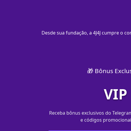
Desde sua fundação, a 4J4J cumpre o co
🎁 Bônus Exclu
VIP
Receba bônus exclusivos do Telegra
e códigos promocionai