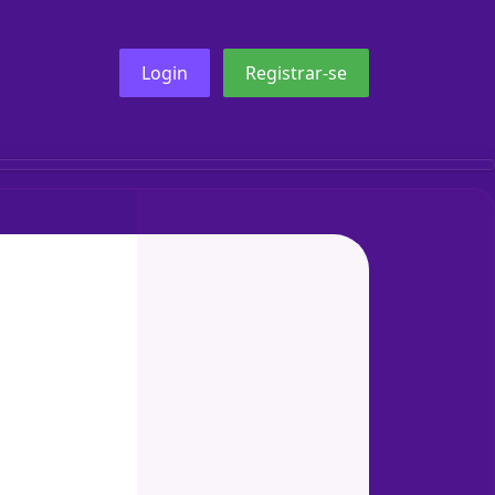
Login
Registrar-se