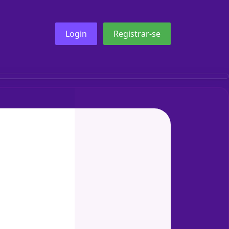
Login
Registrar-se