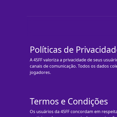
Políticas de Privacida
A 45FF valoriza a privacidade de seus usuá
canais de comunicação. Todos os dados cole
jogadores.
Termos e Condições
Os usuários da 45FF concordam em respeitar