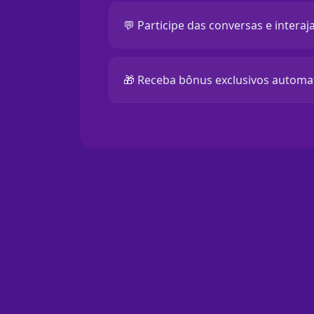
💬 Participe das conversas e interaj
🎁 Receba bônus exclusivos autom