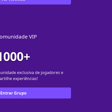
Comunidade VIP
1000+
unidade exclusiva de jogadores e
rtilhe experiências!
Entrar Grupo