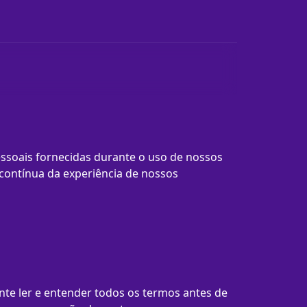
essoais fornecidas durante o uso de nossos
 contínua da experiência de nossos
nte ler e entender todos os termos antes de