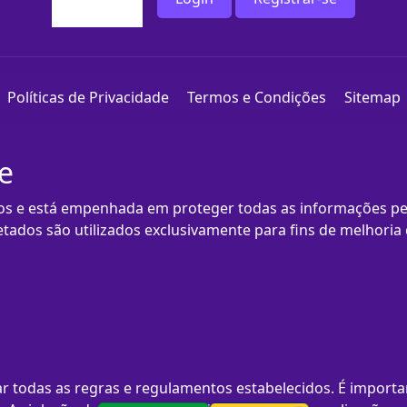
Políticas de Privacidade
Termos e Condições
Sitemap
de
rios e está empenhada em proteger todas as informações p
tados são utilizados exclusivamente para fins de melhoria
 todas as regras e regulamentos estabelecidos. É importa