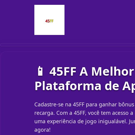
📱 45FF A Melhor
Plataforma de A
Cadastre-se na 45FF para ganhar bônus
recarga. Com a 45FF, você tem acesso a
uma experiência de jogo inigualável. J
agora!