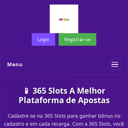
Login
Registrar-se
Menu
📱 365 Slots A Melhor
Plataforma de Apostas
Cadastre-se na 365 Slots para ganhar bônus no
cadastro e em cada recarga. Com a 365 Slots, você