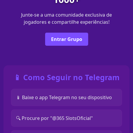
Junte-se a uma comunidade exclusiva de
jogadores e compartilhe experiências!
Entrar Grupo
📱 Como Seguir no Telegram
📱 Baixe o app Telegram no seu dispositivo
🔍 Procure por "@365 SlotsOficial"