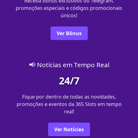
Receba bônus exclusivos do Telegram,
promoções especiais e códigos promocionais
únicos!
Ver Bônus
📢 Notícias em Tempo Real
24/7
Fique por dentro de todas as novidades,
promoções e eventos da 365 Slots em tempo
real!
Ver Notícias