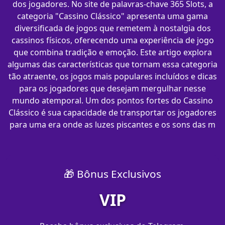
dos jogadores. No site de palavras-chave 365 Slots, a
categoria "Cassino Clássico" apresenta uma gama
diversificada de jogos que remetem à nostalgia dos
cassinos físicos, oferecendo uma experiência de jogo
que combina tradição e emoção. Este artigo explora
algumas das características que tornam essa categoria
tão atraente, os jogos mais populares incluídos e dicas
para os jogadores que desejam mergulhar nesse
mundo atemporal. Um dos pontos fortes do Cassino
Clássico é sua capacidade de transportar os jogadores
para uma era onde as luzes piscantes e os sons das m
🎁 Bônus Exclusivos
VIP