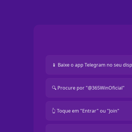
📱 Baixe o app Telegram no seu disp
🔍 Procure por "@365WinOficial"
👆 Toque em "Entrar" ou "Join"