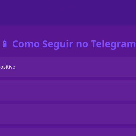
📱 Como Seguir no Telegram
ositivo