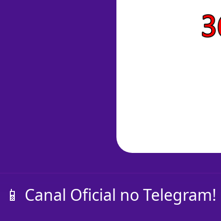
📱 Canal Oficial no Telegram!