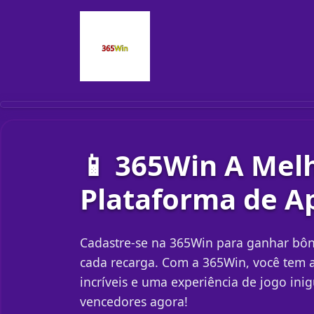
📱 365Win A Mel
Plataforma de A
Cadastre-se na 365Win para ganhar bôn
cada recarga. Com a 365Win, você tem 
incríveis e uma experiência de jogo inig
vencedores agora!