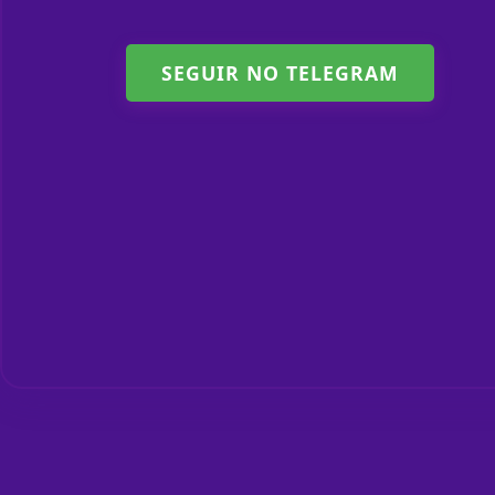
SEGUIR NO TELEGRAM