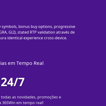
ky symbols, bonus buy options, progressive
RA, GLI), stated RTP validation através de
ra identical experience cross-device.
cias em Tempo Real
24/7
e todas as novidades, promoções e
a 365Win em tempo real!