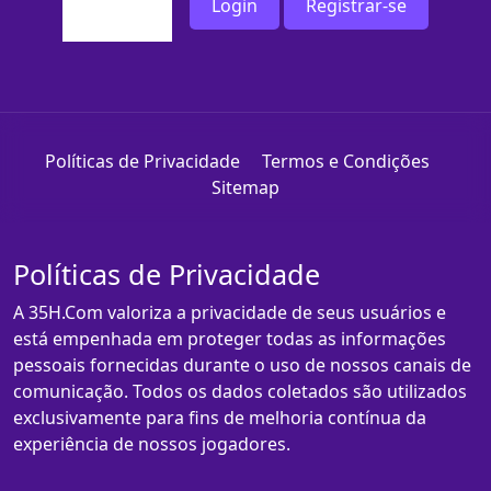
Login
Registrar-se
Políticas de Privacidade
Termos e Condições
Sitemap
Políticas de Privacidade
A 35H.Com valoriza a privacidade de seus usuários e
está empenhada em proteger todas as informações
pessoais fornecidas durante o uso de nossos canais de
comunicação. Todos os dados coletados são utilizados
exclusivamente para fins de melhoria contínua da
experiência de nossos jogadores.