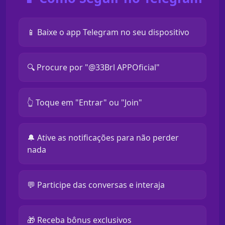
📱 Baixe o app Telegram no seu dispositivo
🔍 Procure por "@33Brl APPOficial"
👆 Toque em "Entrar" ou "Join"
🔔 Ative as notificações para não perder
nada
💬 Participe das conversas e interaja
🎁 Receba bônus exclusivos