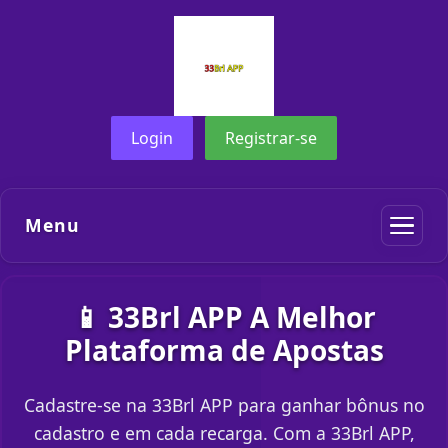
Login
Registrar-se
Menu
📱 33Brl APP A Melhor
Plataforma de Apostas
Cadastre-se na 33Brl APP para ganhar bônus no
cadastro e em cada recarga. Com a 33Brl APP,