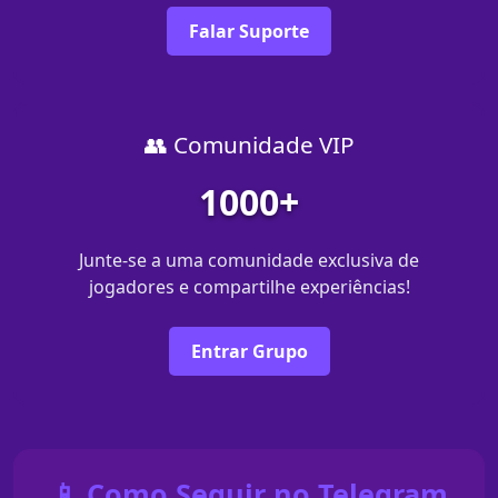
Falar Suporte
👥 Comunidade VIP
1000+
Junte-se a uma comunidade exclusiva de
jogadores e compartilhe experiências!
Entrar Grupo
📱 Como Seguir no Telegram