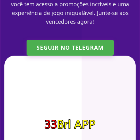
você tem acesso a promoções incríveis e uma
experiência de jogo inigualável. Junte-se aos
vencedores agora!
SEGUIR NO TELEGRAM