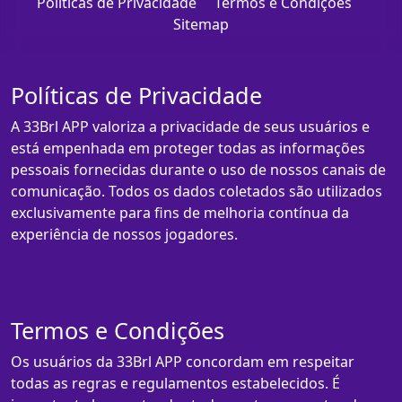
Políticas de Privacidade
Termos e Condições
Sitemap
Políticas de Privacidade
A 33Brl APP valoriza a privacidade de seus usuários e
está empenhada em proteger todas as informações
pessoais fornecidas durante o uso de nossos canais de
comunicação. Todos os dados coletados são utilizados
exclusivamente para fins de melhoria contínua da
experiência de nossos jogadores.
Termos e Condições
Os usuários da 33Brl APP concordam em respeitar
todas as regras e regulamentos estabelecidos. É