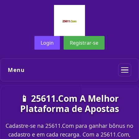
Login
Registrar-se
Menu
📱 25611.Com A Melhor
Plataforma de Apostas
Cadastre-se na 25611.Com para ganhar bônus no
cadastro e em cada recarga. Com a 25611.Com,