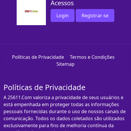
Acessos
Login
Registrar-se
Políticas de Privacidade
Termos e Condições
Sitemap
Políticas de Privacidade
A 25611.Com valoriza a privacidade de seus usuários e
está empenhada em proteger todas as informações
pessoais fornecidas durante o uso de nossos canais de
comunicação. Todos os dados coletados são utilizados
exclusivamente para fins de melhoria contínua da