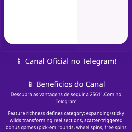
📱 Canal Oficial no Telegram!
📱 Benefícios do Canal
Descubra as vantagens de seguir a 25611.Com no
Telegram
Feature richness defines category: expanding/sticky
wilds transforming reel sections, scatter-triggered
bonus games (pick-em rounds, wheel spins, free spins