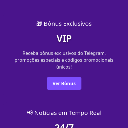
🎁 Bônus Exclusivos
VIP
Receba bônus exclusivos do Telegram,
promoções especiais e códigos promocionais
únicos!
Ver Bônus
📢 Notícias em Tempo Real
24/7