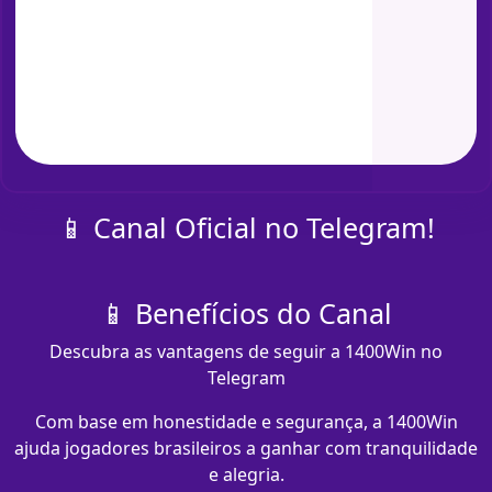
📱 Canal Oficial no Telegram!
📱 Benefícios do Canal
Descubra as vantagens de seguir a 1400Win no
Telegram
Com base em honestidade e segurança, a 1400Win
ajuda jogadores brasileiros a ganhar com tranquilidade
e alegria.