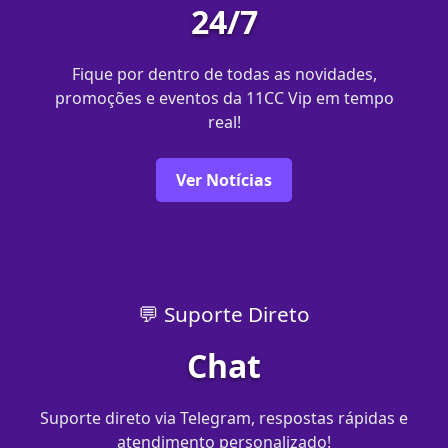
24/7
Fique por dentro de todas as novidades,
promoções e eventos da 11CC Vip em tempo
real!
Ver Notícias
💬 Suporte Direto
Chat
Suporte direto via Telegram, respostas rápidas e
atendimento personalizado!