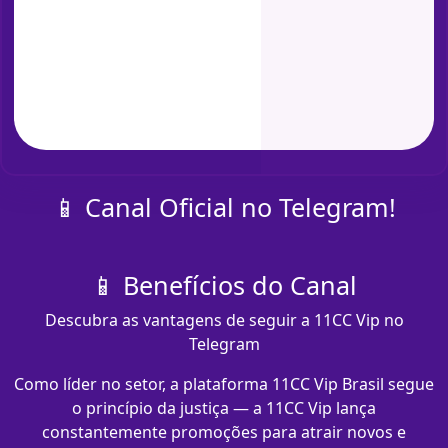
📱 Canal Oficial no Telegram!
📱 Benefícios do Canal
Descubra as vantagens de seguir a 11CC Vip no
Telegram
Como líder no setor, a plataforma 11CC Vip Brasil segue
o princípio da justiça — a 11CC Vip lança
constantemente promoções para atrair novos e