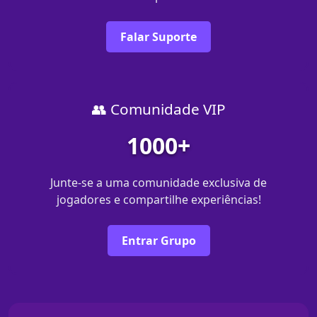
Falar Suporte
👥 Comunidade VIP
1000+
Junte-se a uma comunidade exclusiva de
jogadores e compartilhe experiências!
Entrar Grupo