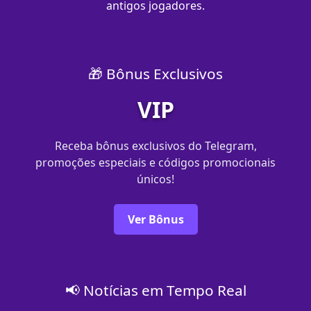
antigos jogadores.
🎁 Bônus Exclusivos
VIP
Receba bônus exclusivos do Telegram,
promoções especiais e códigos promocionais
únicos!
Ver Bônus
📢 Notícias em Tempo Real