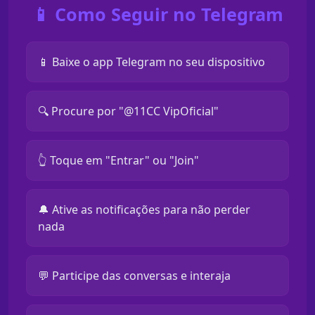
📱 Como Seguir no Telegram
📱 Baixe o app Telegram no seu dispositivo
🔍 Procure por "@11CC VipOficial"
👆 Toque em "Entrar" ou "Join"
🔔 Ative as notificações para não perder
nada
💬 Participe das conversas e interaja