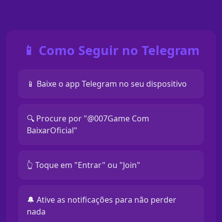
📱 Como Seguir no Telegram
📱 Baixe o app Telegram no seu dispositivo
🔍 Procure por "@007Game Com
BaixarOficial"
👆 Toque em "Entrar" ou "Join"
🔔 Ative as notificações para não perder
nada