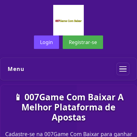
Login
Registrar-se
Menu
📱 007Game Com Baixar A
Melhor Plataforma de
Apostas
Cadastre-se na 007Game Com Baixar para ganhar