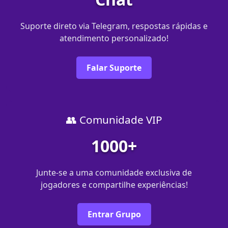
Suporte direto via Telegram, respostas rápidas e
atendimento personalizado!
Falar Suporte
👥 Comunidade VIP
1000+
Junte-se a uma comunidade exclusiva de
jogadores e compartilhe experiências!
Entrar Grupo