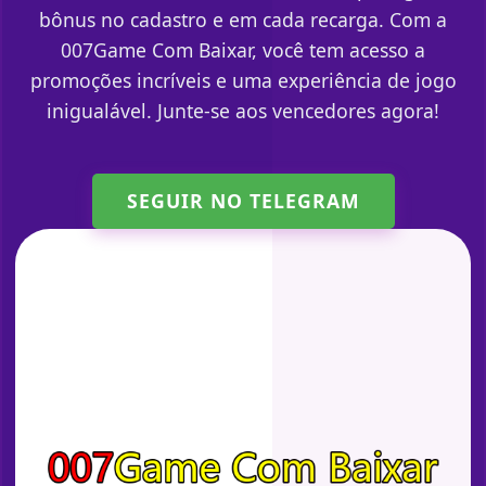
bônus no cadastro e em cada recarga. Com a
007Game Com Baixar, você tem acesso a
promoções incríveis e uma experiência de jogo
inigualável. Junte-se aos vencedores agora!
SEGUIR NO TELEGRAM