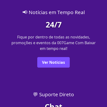
📢 Notícias em Tempo Real
24/7
Fique por dentro de todas as novidades,
promoções e eventos da 007Game Com Baixar
em tempo real!
Ver Notícias
💬 Suporte Direto
Chat