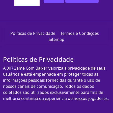
Políticas de Privacidade
Termos e Condições
Sitemap
Políticas de Privacidade
A 007Game Com Baixar valoriza a privacidade de seus
usuários e está empenhada em proteger todas as
informações pessoais fornecidas durante o uso de
nossos canais de comunicação. Todos os dados
coletados são utilizados exclusivamente para fins de
melhoria contínua da experiência de nossos jogadores.