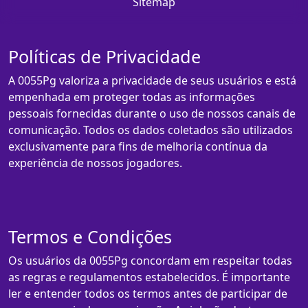
Sitemap
Políticas de Privacidade
A 0055Pg valoriza a privacidade de seus usuários e está
empenhada em proteger todas as informações
pessoais fornecidas durante o uso de nossos canais de
comunicação. Todos os dados coletados são utilizados
exclusivamente para fins de melhoria contínua da
experiência de nossos jogadores.
Termos e Condições
Os usuários da 0055Pg concordam em respeitar todas
as regras e regulamentos estabelecidos. É importante
ler e entender todos os termos antes de participar de