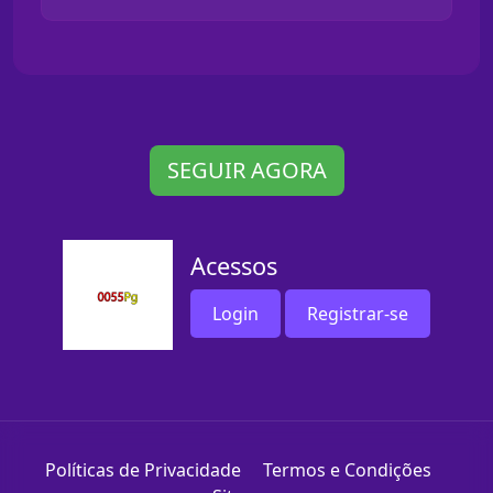
SEGUIR AGORA
Acessos
Login
Registrar-se
Políticas de Privacidade
Termos e Condições