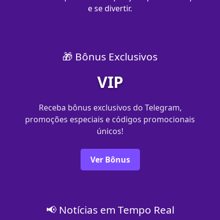
e se divertir.
🎁 Bônus Exclusivos
VIP
Receba bônus exclusivos do Telegram,
promoções especiais e códigos promocionais
únicos!
Ver Bônus
📢 Notícias em Tempo Real