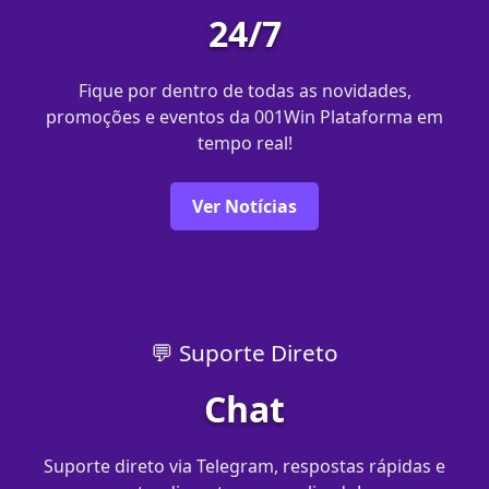
24/7
Fique por dentro de todas as novidades,
promoções e eventos da 001Win Plataforma em
tempo real!
Ver Notícias
💬 Suporte Direto
Chat
Suporte direto via Telegram, respostas rápidas e