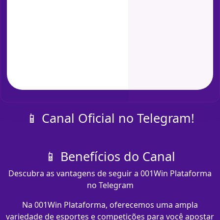
📱 Canal Oficial no Telegram!
📱 Benefícios do Canal
Descubra as vantagens de seguir a 001Win Plataforma
no Telegram
Na 001Win Plataforma, oferecemos uma ampla
variedade de esportes e competições para você apostar