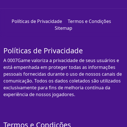
Políticas de Privacidade
Termos e Condições
Sitemap
Políticas de Privacidade
A 0007Game valoriza a privacidade de seus usuários e
está empenhada em proteger todas as informações
pessoais fornecidas durante o uso de nossos canais de
comunicação. Todos os dados coletados são utilizados
exclusivamente para fins de melhoria contínua da
experiência de nossos jogadores.
Termos e Condições