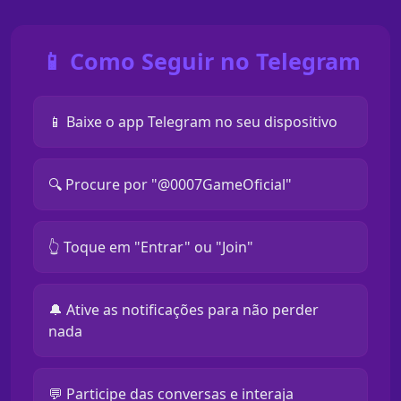
📱 Como Seguir no Telegram
📱 Baixe o app Telegram no seu dispositivo
🔍 Procure por "@0007GameOficial"
👆 Toque em "Entrar" ou "Join"
🔔 Ative as notificações para não perder
nada
💬 Participe das conversas e interaja