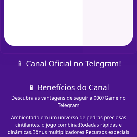
📱 Canal Oficial no Telegram!
📱 Benefícios do Canal
Descubra as vantagens de seguir a 0007Game no
Telegram
Ambientado em um universo de pedras preciosas
cintilantes, o jogo combina:Rodadas rápidas e
dinâmicas.Bônus multiplicadores.Recursos especiais