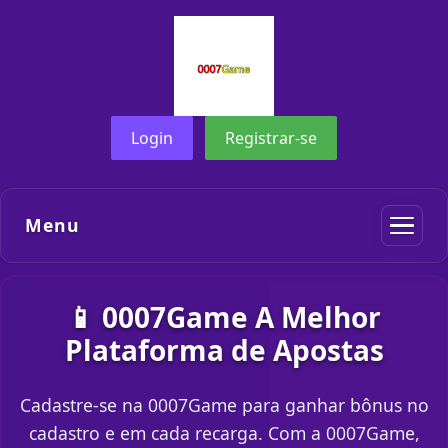
Login
Registrar-se
Menu
📱 0007Game A Melhor
Plataforma de Apostas
Cadastre-se na 0007Game para ganhar bônus no
cadastro e em cada recarga. Com a 0007Game,